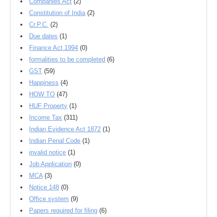
Companies Act
(2)
Constitution of India
(2)
Cr.P.C.
(2)
Due dates
(1)
Finance Act 1994
(0)
formalities to be completed
(6)
GST
(59)
Happiness
(4)
HOW TO
(47)
HUF Property
(1)
Income Tax
(311)
Indian Evidence Act 1872
(1)
Indian Penal Code
(1)
invalid notice
(1)
Job Application
(0)
MCA
(3)
Notice 148
(0)
Office system
(9)
Papers required for filing
(6)