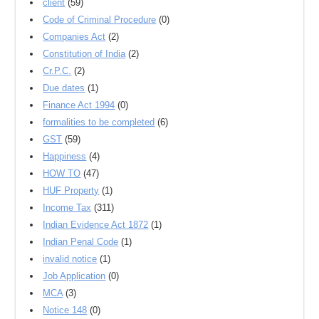
client
(59)
Code of Criminal Procedure
(0)
Companies Act
(2)
Constitution of India
(2)
Cr.P.C.
(2)
Due dates
(1)
Finance Act 1994
(0)
formalities to be completed
(6)
GST
(59)
Happiness
(4)
HOW TO
(47)
HUF Property
(1)
Income Tax
(311)
Indian Evidence Act 1872
(1)
Indian Penal Code
(1)
invalid notice
(1)
Job Application
(0)
MCA
(3)
Notice 148
(0)