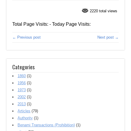
2220 total views
Total Page Visits: - Today Page Visits:
← Previous post
Next post →
Categories
1860
(1)
1956
(1)
1973
(1)
2002
(1)
2013
(1)
Articles
(79)
Authority
(1)
Benami Transactions (Prohibition)
(1)