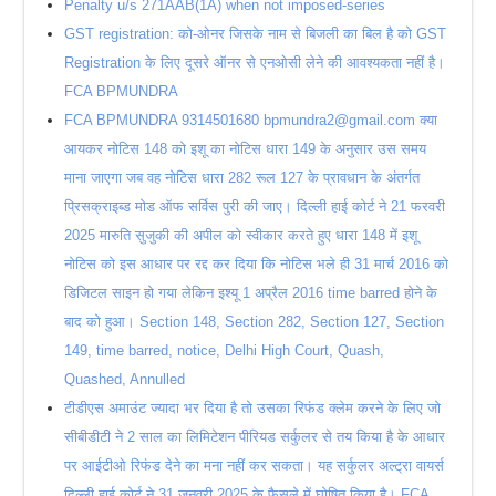
Penalty u/s 271AAB(1A) when not imposed-series
GST registration: को-ओनर जिसके नाम से बिजली का बिल है को GST
Registration के लिए दूसरे ऑनर से एनओसी लेने की आवश्यकता नहीं है।
FCA BPMUNDRA
FCA BPMUNDRA 9314501680 bpmundra2@gmail.com क्या
आयकर नोटिस 148 को इशू का नोटिस धारा 149 के अनुसार उस समय
माना जाएगा जब वह नोटिस धारा 282 रूल 127 के प्रावधान के अंतर्गत
प्रिसक्राइब्ड मोड ऑफ सर्विस पुरी की जाए। दिल्ली हाई कोर्ट ने 21 फरवरी
2025 मारुति सुजुकी की अपील को स्वीकार करते हुए धारा 148 में इशू
नोटिस को इस आधार पर रद्द कर दिया कि नोटिस भले ही 31 मार्च 2016 को
डिजिटल साइन हो गया लेकिन इश्यू 1 अप्रैल 2016 time barred होने के
बाद को हुआ। Section 148, Section 282, Section 127, Section
149, time barred, notice, Delhi High Court, Quash,
Quashed, Annulled
टीडीएस अमाउंट ज्यादा भर दिया है तो उसका रिफंड क्लेम करने के लिए जो
सीबीडीटी ने 2 साल का लिमिटेशन पीरियड सर्कुलर से तय किया है के आधार
पर आईटीओ रिफंड देने का मना नहीं कर सकता। यह सर्कुलर अल्ट्रा वायर्स
दिल्ली हाई कोर्ट ने 31 जनवरी 2025 के फैसले में घोषित किया है। FCA