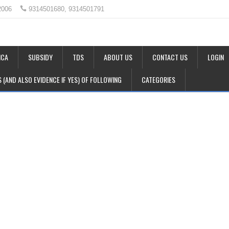
2006
9314501680, 9314501791
CA
SUBSIDY
TDS
ABOUT US
CONTACT US
LOGIN
LS (AND ALSO EVIDENCE IF YES) OF FOLLOWING
CATEGORIES