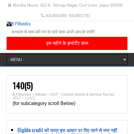
Mundra House, 822-A, Shivaju Nagar, Civil Lines, jaipur-302006
9314501680, 9314501791
B.P.Mundra
मानवता से काम करें मन के सारे काम अपने आप हो जायेंगे
इस महीने के इम्पोर्टेंट काम
140(5)
B.P.Mundra
>
Articles
>
GST
>
Central Goods & Service Tax Act
2017
>
140(5)
(for subcategory scroll Below)
Eligible credit को मात्र इस आधार पर दिए जाने से मना नहीं