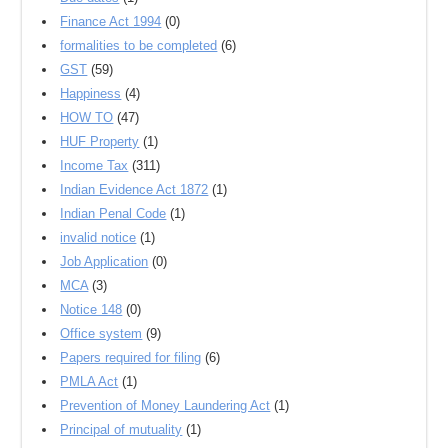
Finance Act 1994
(0)
formalities to be completed
(6)
GST
(59)
Happiness
(4)
HOW TO
(47)
HUF Property
(1)
Income Tax
(311)
Indian Evidence Act 1872
(1)
Indian Penal Code
(1)
invalid notice
(1)
Job Application
(0)
MCA
(3)
Notice 148
(0)
Office system
(9)
Papers required for filing
(6)
PMLA Act
(1)
Prevention of Money Laundering Act
(1)
Principal of mutuality
(1)