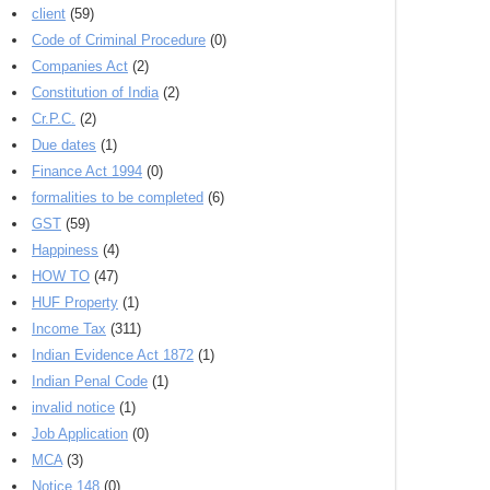
client
(59)
Code of Criminal Procedure
(0)
Companies Act
(2)
Constitution of India
(2)
Cr.P.C.
(2)
Due dates
(1)
Finance Act 1994
(0)
formalities to be completed
(6)
GST
(59)
Happiness
(4)
HOW TO
(47)
HUF Property
(1)
Income Tax
(311)
Indian Evidence Act 1872
(1)
Indian Penal Code
(1)
invalid notice
(1)
Job Application
(0)
MCA
(3)
Notice 148
(0)