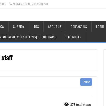
2006
9314501680, 9314501791
CA
SUBSIDY
TDS
ABOUT US
CONTACT US
LOGIN
LS (AND ALSO EVIDENCE IF YES) OF FOLLOWING
CATEGORIES
 staff
373 total views