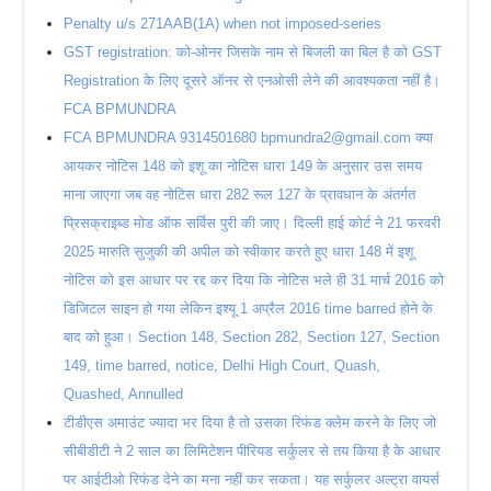
Penalty u/s 271AAB(1A) when not imposed-series
GST registration: को-ओनर जिसके नाम से बिजली का बिल है को GST
Registration के लिए दूसरे ऑनर से एनओसी लेने की आवश्यकता नहीं है।
FCA BPMUNDRA
FCA BPMUNDRA 9314501680 bpmundra2@gmail.com क्या
आयकर नोटिस 148 को इशू का नोटिस धारा 149 के अनुसार उस समय
माना जाएगा जब वह नोटिस धारा 282 रूल 127 के प्रावधान के अंतर्गत
प्रिसक्राइब्ड मोड ऑफ सर्विस पुरी की जाए। दिल्ली हाई कोर्ट ने 21 फरवरी
2025 मारुति सुजुकी की अपील को स्वीकार करते हुए धारा 148 में इशू
नोटिस को इस आधार पर रद्द कर दिया कि नोटिस भले ही 31 मार्च 2016 को
डिजिटल साइन हो गया लेकिन इश्यू 1 अप्रैल 2016 time barred होने के
बाद को हुआ। Section 148, Section 282, Section 127, Section
149, time barred, notice, Delhi High Court, Quash,
Quashed, Annulled
टीडीएस अमाउंट ज्यादा भर दिया है तो उसका रिफंड क्लेम करने के लिए जो
सीबीडीटी ने 2 साल का लिमिटेशन पीरियड सर्कुलर से तय किया है के आधार
पर आईटीओ रिफंड देने का मना नहीं कर सकता। यह सर्कुलर अल्ट्रा वायर्स