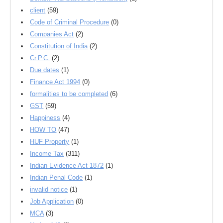
client
(59)
Code of Criminal Procedure
(0)
Companies Act
(2)
Constitution of India
(2)
Cr.P.C.
(2)
Due dates
(1)
Finance Act 1994
(0)
formalities to be completed
(6)
GST
(59)
Happiness
(4)
HOW TO
(47)
HUF Property
(1)
Income Tax
(311)
Indian Evidence Act 1872
(1)
Indian Penal Code
(1)
invalid notice
(1)
Job Application
(0)
MCA
(3)