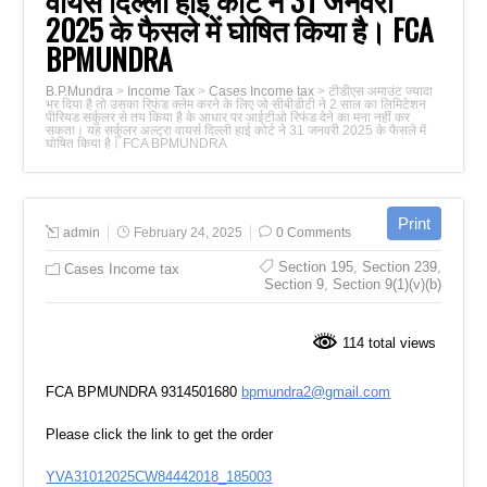
वायर्स दिल्ली हाई कोर्ट ने 31 जनवरी
2025 के फैसले में घोषित किया है। FCA
BPMUNDRA
B.P.Mundra
>
Income Tax
>
Cases Income tax
>
टीडीएस अमाउंट ज्यादा
भर दिया है तो उसका रिफंड क्लेम करने के लिए जो सीबीडीटी ने 2 साल का लिमिटेशन
पीरियड सर्कुलर से तय किया है के आधार पर आईटीओ रिफंड देने का मना नहीं कर
सकता। यह सर्कुलर अल्ट्रा वायर्स दिल्ली हाई कोर्ट ने 31 जनवरी 2025 के फैसले में
घोषित किया है। FCA BPMUNDRA
admin
February 24, 2025
0 Comments
Section 195
,
Section 239
,
Cases Income tax
Section 9
,
Section 9(1)(v)(b)
114 total views
FCA BPMUNDRA 9314501680
bpmundra2@gmail.com
Please click the link to get the order
YVA31012025CW84442018_185003