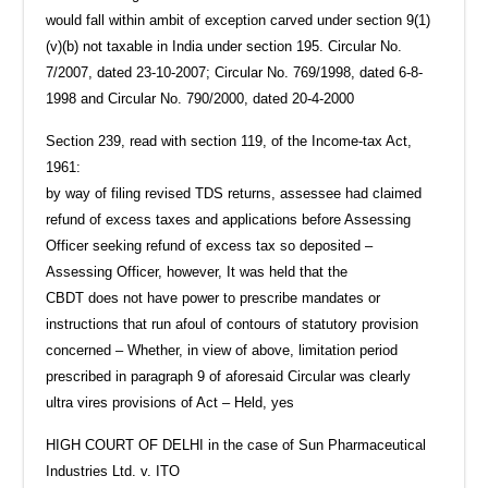
would fall within ambit of exception carved under section 9(1)
(v)(b) not taxable in India under section 195. Circular No.
7/2007, dated 23-10-2007; Circular No. 769/1998, dated 6-8-
1998 and Circular No. 790/2000, dated 20-4-2000
Section 239, read with section 119, of the Income-tax Act,
1961:
by way of filing revised TDS returns, assessee had claimed
refund of excess taxes and applications before Assessing
Officer seeking refund of excess tax so deposited –
Assessing Officer, however, It was held that the
CBDT does not have power to prescribe mandates or
instructions that run afoul of contours of statutory provision
concerned – Whether, in view of above, limitation period
prescribed in paragraph 9 of aforesaid Circular was clearly
ultra vires provisions of Act – Held, yes
HIGH COURT OF DELHI in the case of Sun Pharmaceutical
Industries Ltd. v. ITO